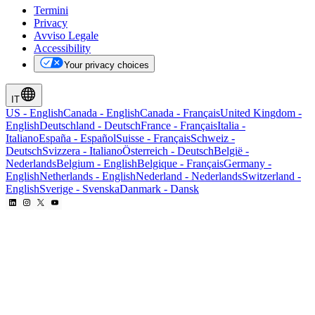
Termini
Privacy
Avviso Legale
Accessibility
Your privacy choices
IT
US
-
English
Canada
-
English
Canada
-
Français
United Kingdom
-
English
Deutschland
-
Deutsch
France
-
Français
Italia
-
Italiano
España
-
Español
Suisse
-
Français
Schweiz
-
Deutsch
Svizzera
-
Italiano
Österreich
-
Deutsch
België
-
Nederlands
Belgium
-
English
Belgique
-
Français
Germany
-
English
Netherlands
-
English
Nederland
-
Nederlands
Switzerland
-
English
Sverige
-
Svenska
Danmark
-
Dansk