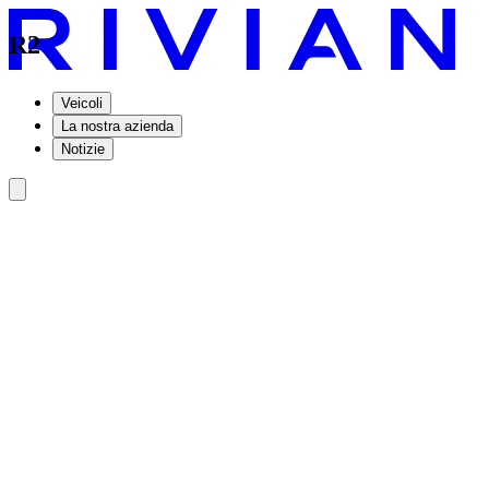
R2
Veicoli
La nostra azienda
Notizie