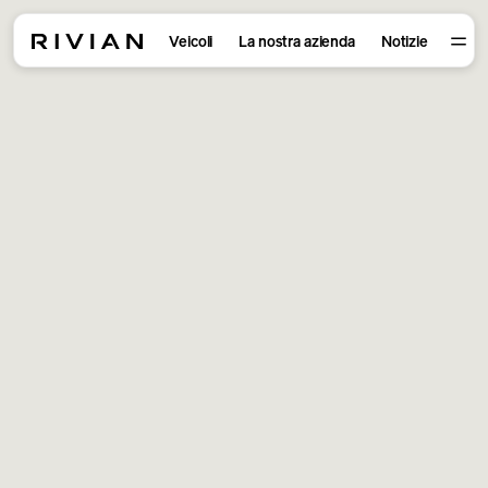
Veicoli
La nostra azienda
Notizie