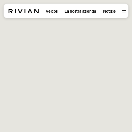
Veicoli
La nostra azienda
Notizie