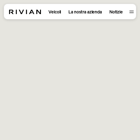
Veicoli
La nostra azienda
Notizie