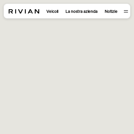
Veicoli
La nostra azienda
Notizie