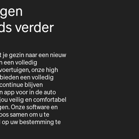
igen
ds verder
t je gezin naar een nieuw
n een volledig
voertuigen, onze high
 bieden een volledig
 continue blijven
n app voor in de auto
ou veilig en comfortabel
gen. Onze software en
loos samen om u te
el op uw bestemming te