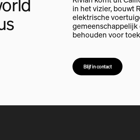
orld
in het vizier, bouwt 
us
elektrische voertui
gemeenschappelijk d
behouden voor toek
Blijf in contact