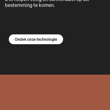
bestemming te komen.
Ontdek de R1S
Ontdek de R1T
Ontdek de bestelbus
Ondek onze technologie