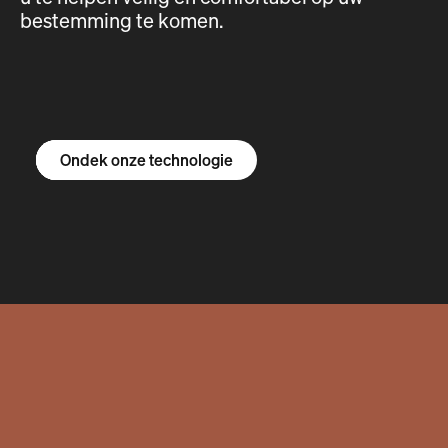
bestemming te komen.
Ontdek de R1S
Ontdek de R1T
Ontdek de bestelbus
Ondek onze technologie