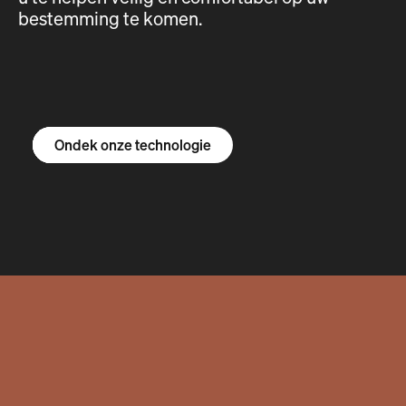
bestemming te komen.
Ontdek de R1S
Ontdek de R1T
Ontdek de bestelbus
Ondek onze technologie