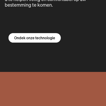
bestemming te komen.
Ontdek de R1S
Ontdek de R1T
Ontdek de bestelbus
Ondek onze technologie