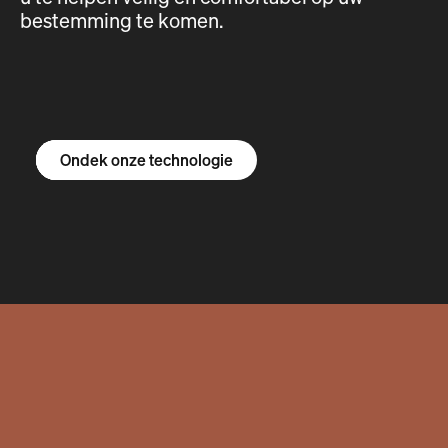
bestemming te komen.
Ontdek de R1S
Ontdek de R1T
Ontdek de bestelbus
Ondek onze technologie