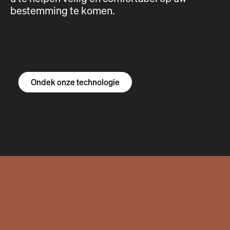
bestemming te komen.
Ontdek de R1S
Ontdek de R1T
Ontdek de bestelbus
Ondek onze technologie