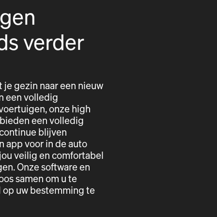
igen
ds verder
t je gezin naar een nieuw
n een volledig
voertuigen, onze high
 bieden een volledig
 continue blijven
n app voor in de auto
ou veilig en comfortabel
gen. Onze software en
loos samen om u te
el op uw bestemming te