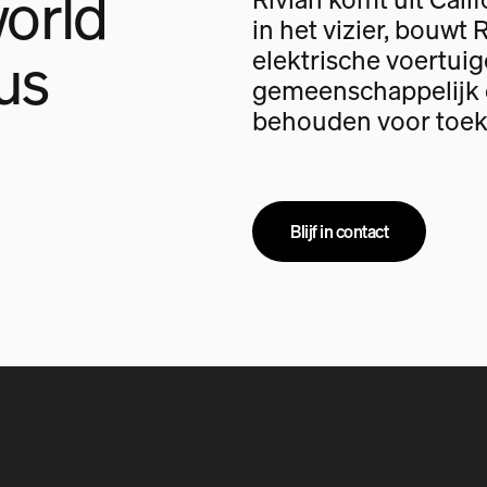
orld
in het vizier, bouwt 
us
elektrische voertui
gemeenschappelijk d
behouden voor toek
Blijf in contact