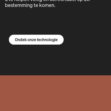
bestemming te komen.
Ontdek de R1S
Ontdek de R1T
Ontdek de bestelbus
Ondek onze technologie