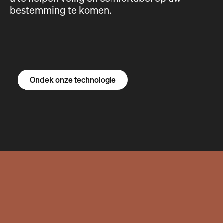
bestemming te komen.
Ontdek de R1S
Ontdek de R1T
Ontdek de bestelbus
Ondek onze technologie