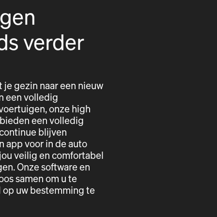
igen
ds verder
t je gezin naar een nieuw
n een volledig
voertuigen, onze high
 bieden een volledig
 continue blijven
n app voor in de auto
ou veilig en comfortabel
gen. Onze software en
loos samen om u te
el op uw bestemming te