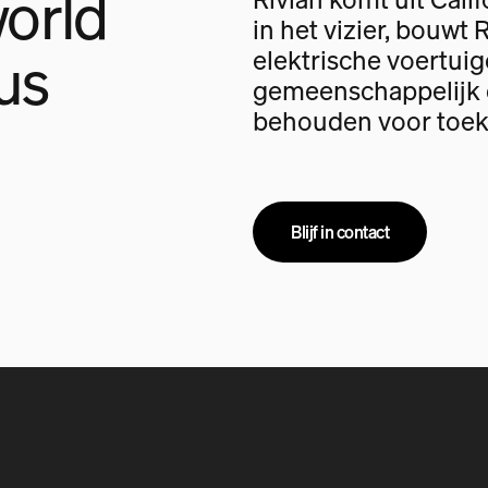
orld
in het vizier, bouwt 
us
elektrische voertui
gemeenschappelijk d
behouden voor toek
Blijf in contact