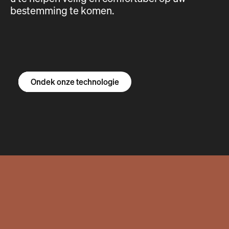
bestemming te komen.
Ontdek de R1S
Ontdek de R1T
Ontdek de bestelbus
Ondek onze technologie