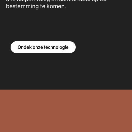
bestemming te komen.
Ontdek de R1S
Ontdek de R1T
Ontdek de bestelbus
Ondek onze technologie