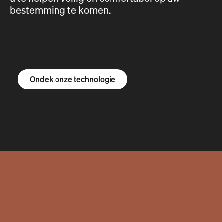
bestemming te komen.
Ontdek de R1S
Ontdek de R1T
Ontdek de bestelbus
Ondek onze technologie