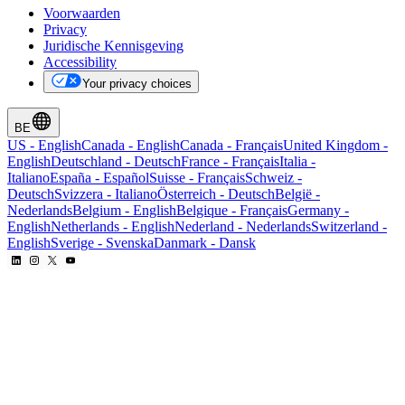
Voorwaarden
Privacy
Juridische Kennisgeving
Accessibility
Your privacy choices
BE
US
-
English
Canada
-
English
Canada
-
Français
United Kingdom
-
English
Deutschland
-
Deutsch
France
-
Français
Italia
-
Italiano
España
-
Español
Suisse
-
Français
Schweiz
-
Deutsch
Svizzera
-
Italiano
Österreich
-
Deutsch
België
-
Nederlands
Belgium
-
English
Belgique
-
Français
Germany
-
English
Netherlands
-
English
Nederland
-
Nederlands
Switzerland
-
English
Sverige
-
Svenska
Danmark
-
Dansk