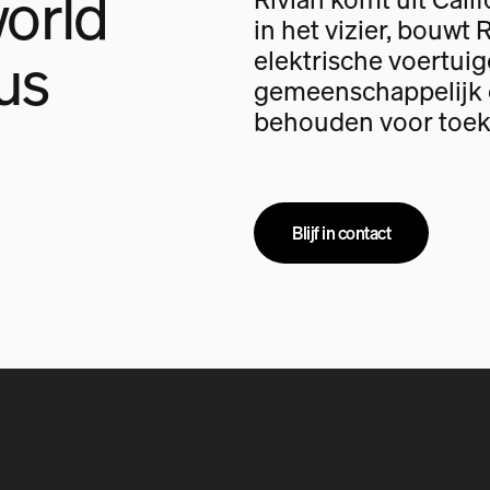
orld
in het vizier, bouwt 
us
elektrische voertui
gemeenschappelijk d
behouden voor toek
Blijf in contact