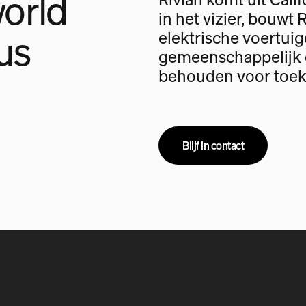
orld
in het vizier, bouwt 
us
elektrische voertui
gemeenschappelijk d
behouden voor toek
Blijf in contact