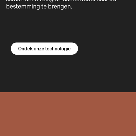
bestemming te brengen.
Ontdek de R1S
Ontdek de R1T
Ontdek de bestelbus
Ondek onze technologie