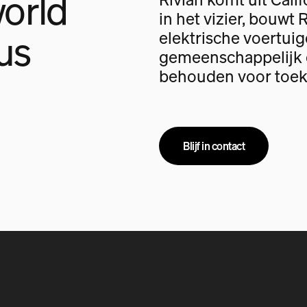
orld
in het vizier, bouwt 
us
elektrische voertui
gemeenschappelijk d
behouden voor toek
Blijf in contact