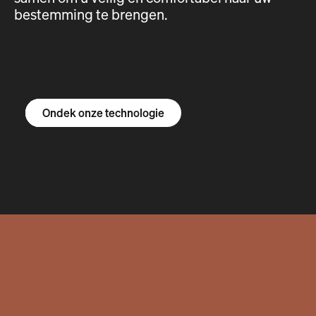
bestemming te brengen.
Ontdek de R1S
Ontdek de R1T
Ontdek de bestelbus
Ondek onze technologie