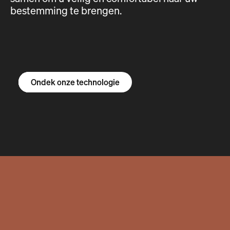
bestemming te brengen.
Ontdek de R1S
Ontdek de R1T
Ontdek de bestelbus
Ondek onze technologie