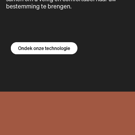
bestemming te brengen.
Ontdek de R1S
Ontdek de R1T
Ontdek de bestelbus
Ondek onze technologie