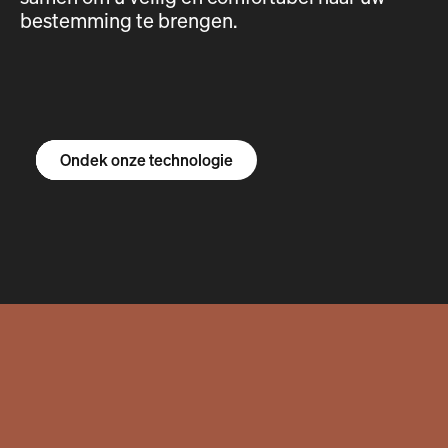
bestemming te brengen.
Ontdek de R1S
Ontdek de R1T
Ontdek de bestelbus
Ondek onze technologie