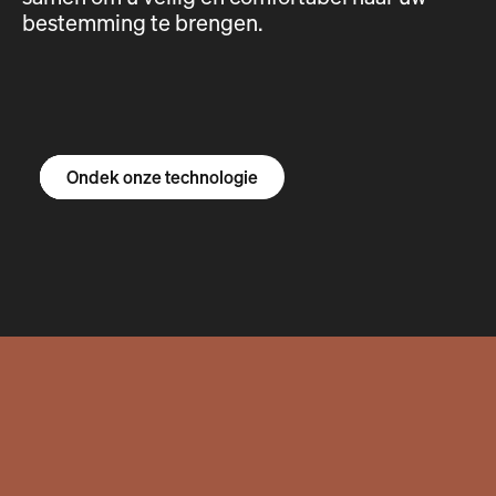
bestemming te brengen.
Ontdek de R1S
Ontdek de R1T
Ontdek de bestelbus
Ondek onze technologie