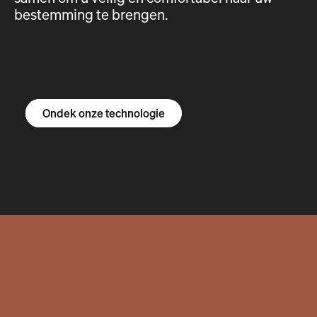
bestemming te brengen.
Ontdek de R1S
Ontdek de R1T
Ontdek de bestelbus
Ondek onze technologie