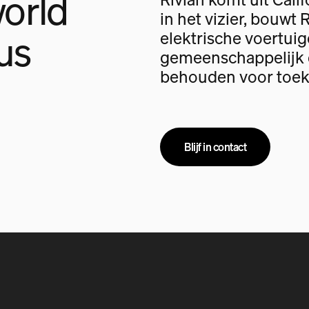
orld
in het vizier, bouwt 
us
elektrische voertui
gemeenschappelijk d
behouden voor toek
Blijf in contact