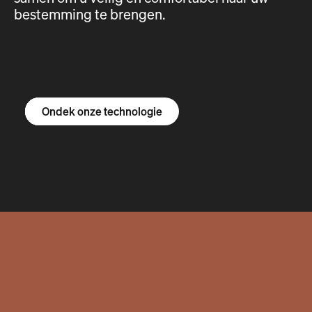
bestemming te brengen.
Ontdek de R1S
Ontdek de R1T
Ontdek de bestelbus
Ondek onze technologie