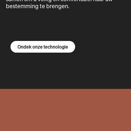
bestemming te brengen.
Ontdek de R1S
Ontdek de R1T
Ontdek de bestelbus
Ondek onze technologie