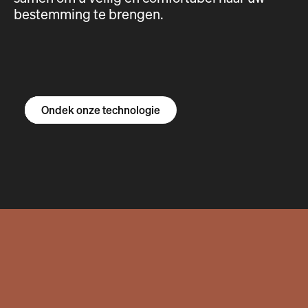
bestemming te brengen.
Ontdek de R1S
Ontdek de R1T
Ontdek de bestelbus
Ondek onze technologie