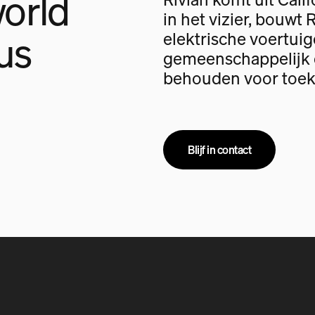
orld
in het vizier, bouwt 
us
elektrische voertui
gemeenschappelijk d
behouden voor toek
Blijf in contact