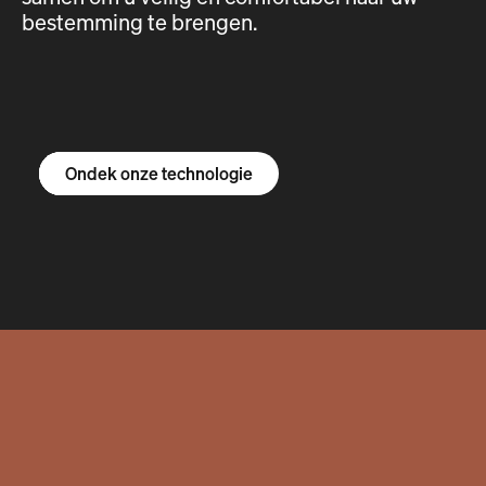
bestemming te brengen.
Ontdek de R1S
Ontdek de R1T
Ontdek de bestelbus
Ondek onze technologie