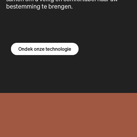
bestemming te brengen.
Ontdek de R1S
Ontdek de R1T
Ontdek de bestelbus
Ondek onze technologie