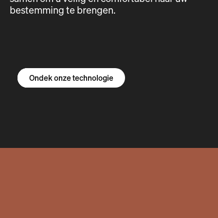
bestemming te brengen.
Ontdek de R1S
Ontdek de R1T
Ontdek de bestelbus
Ondek onze technologie