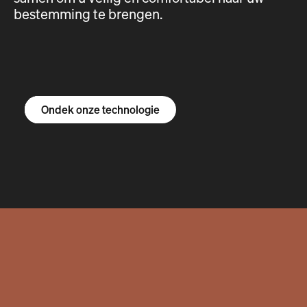
bestemming te brengen.
Ontdek de R1S
Ontdek de R1T
Ontdek de bestelbus
Ondek onze technologie