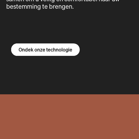
bestemming te brengen.
Ontdek de R1S
Ontdek de R1T
Ontdek de bestelbus
Ondek onze technologie