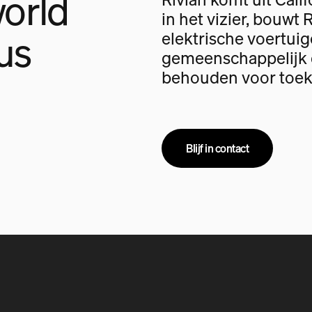
orld
in het vizier, bouwt 
us
elektrische voertui
gemeenschappelijk d
behouden voor toek
Blijf in contact