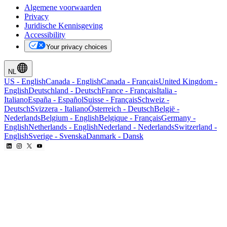
Algemene voorwaarden
Privacy
Juridische Kennisgeving
Accessibility
Your privacy choices
NL
US
-
English
Canada
-
English
Canada
-
Français
United Kingdom
-
English
Deutschland
-
Deutsch
France
-
Français
Italia
-
Italiano
España
-
Español
Suisse
-
Français
Schweiz
-
Deutsch
Svizzera
-
Italiano
Österreich
-
Deutsch
België
-
Nederlands
Belgium
-
English
Belgique
-
Français
Germany
-
English
Netherlands
-
English
Nederland
-
Nederlands
Switzerland
-
English
Sverige
-
Svenska
Danmark
-
Dansk