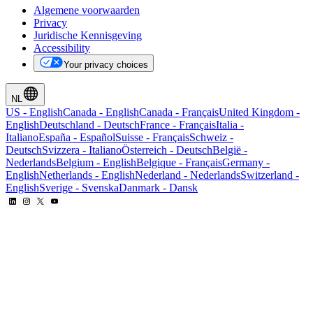
Algemene voorwaarden
Privacy
Juridische Kennisgeving
Accessibility
Your privacy choices
NL
US
-
English
Canada
-
English
Canada
-
Français
United Kingdom
-
English
Deutschland
-
Deutsch
France
-
Français
Italia
-
Italiano
España
-
Español
Suisse
-
Français
Schweiz
-
Deutsch
Svizzera
-
Italiano
Österreich
-
Deutsch
België
-
Nederlands
Belgium
-
English
Belgique
-
Français
Germany
-
English
Netherlands
-
English
Nederland
-
Nederlands
Switzerland
-
English
Sverige
-
Svenska
Danmark
-
Dansk