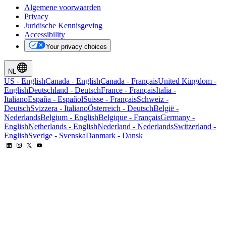
Algemene voorwaarden
Privacy
Juridische Kennisgeving
Accessibility
Your privacy choices
NL
US
-
English
Canada
-
English
Canada
-
Français
United Kingdom
-
English
Deutschland
-
Deutsch
France
-
Français
Italia
-
Italiano
España
-
Español
Suisse
-
Français
Schweiz
-
Deutsch
Svizzera
-
Italiano
Österreich
-
Deutsch
België
-
Nederlands
Belgium
-
English
Belgique
-
Français
Germany
-
English
Netherlands
-
English
Nederland
-
Nederlands
Switzerland
-
English
Sverige
-
Svenska
Danmark
-
Dansk