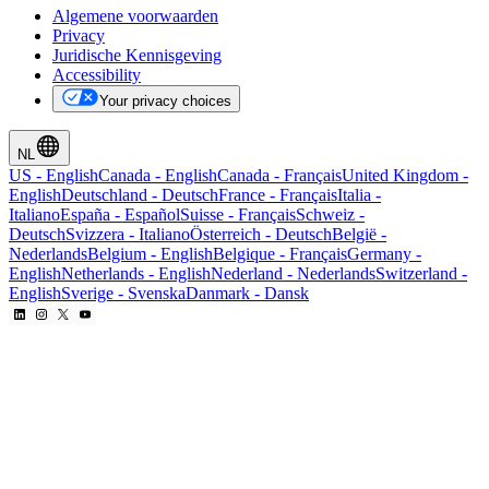
Algemene voorwaarden
Privacy
Juridische Kennisgeving
Accessibility
Your privacy choices
NL
US
-
English
Canada
-
English
Canada
-
Français
United Kingdom
-
English
Deutschland
-
Deutsch
France
-
Français
Italia
-
Italiano
España
-
Español
Suisse
-
Français
Schweiz
-
Deutsch
Svizzera
-
Italiano
Österreich
-
Deutsch
België
-
Nederlands
Belgium
-
English
Belgique
-
Français
Germany
-
English
Netherlands
-
English
Nederland
-
Nederlands
Switzerland
-
English
Sverige
-
Svenska
Danmark
-
Dansk