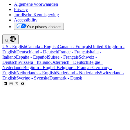
Algemene voorwaarden
Privacy
Juridische Kennisgeving
Accessibility
Your privacy choices
NL
US
-
English
Canada
-
English
Canada
-
Français
United Kingdom
-
English
Deutschland
-
Deutsch
France
-
Français
Italia
-
Italiano
España
-
Español
Suisse
-
Français
Schweiz
-
Deutsch
Svizzera
-
Italiano
Österreich
-
Deutsch
België
-
Nederlands
Belgium
-
English
Belgique
-
Français
Germany
-
English
Netherlands
-
English
Nederland
-
Nederlands
Switzerland
-
English
Sverige
-
Svenska
Danmark
-
Dansk