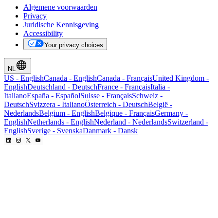
Algemene voorwaarden
Privacy
Juridische Kennisgeving
Accessibility
Your privacy choices
NL
US
-
English
Canada
-
English
Canada
-
Français
United Kingdom
-
English
Deutschland
-
Deutsch
France
-
Français
Italia
-
Italiano
España
-
Español
Suisse
-
Français
Schweiz
-
Deutsch
Svizzera
-
Italiano
Österreich
-
Deutsch
België
-
Nederlands
Belgium
-
English
Belgique
-
Français
Germany
-
English
Netherlands
-
English
Nederland
-
Nederlands
Switzerland
-
English
Sverige
-
Svenska
Danmark
-
Dansk