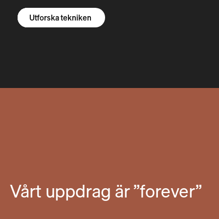
Utforska R1S
Utforska R1T
Utforska skåpbilar
Utforska tekniken
Vårt uppdrag är ”forever”