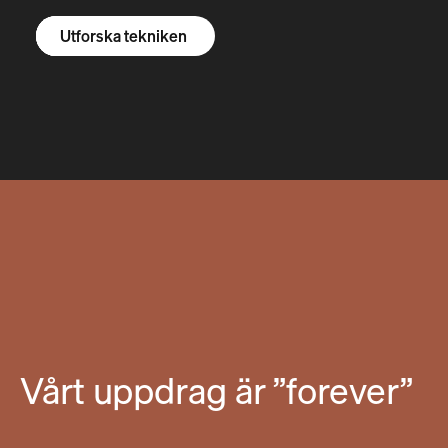
Utforska R1S
Utforska R1T
Utforska skåpbilar
Utforska tekniken
Vårt uppdrag är ”forever”