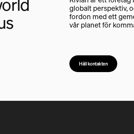
orld
globalt perspektiv, 
us
fordon med ett geme
vår planet för komm
Håll kontakten