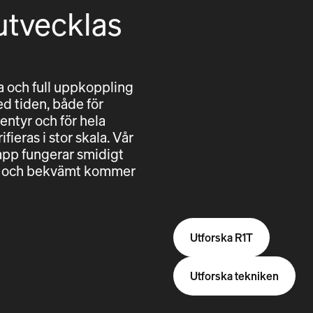
utvecklas
 och full uppkoppling
ed tiden, både för
entyr och för hela
fieras i stor skala. Vår
pp fungerar smidigt
ggt och bekvämt kommer
Utforska R1T
Utforska tekniken