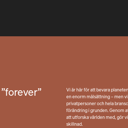
 ”forever”
Vi är här för att bevara planete
en enorm målsättning – men vi t
privatpersoner och hela bransc
förändring i grunden. Genom 
att utforska världen med, gör vi
skillnad.