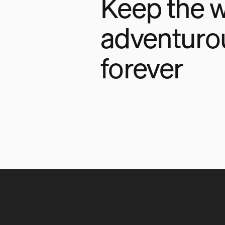
Keep the w
adventuro
forever