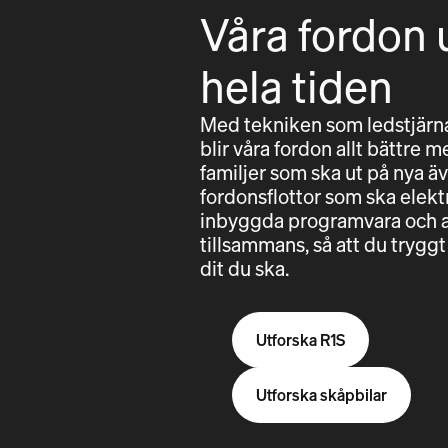
Våra fordon 
hela tiden
Med tekniken som ledstjärna
blir våra fordon allt bättre m
familjer som ska ut på nya äv
fordonsflottor som ska elektri
inbyggda programvara och a
tillsammans, så att du try
dit du ska.
Utforska R1S
Utforska skåpbilar